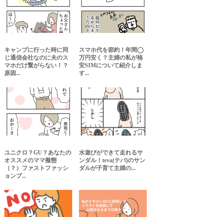
キャンプに行った時に同
スマホ代を節約！年間◯
じ通信会社なのに夫のス
万円安く？主婦の私が格
マホだけ繋がらない！？
安SIMについて紹介しま
原因...
す...
ユニクロ？GU？あなたの
水遊びができて走れるサ
オススメのママ擬態
ンダル！teva(テバ)のサン
（？）ファストファッシ
ダルが子育て主婦の...
ョンブ...