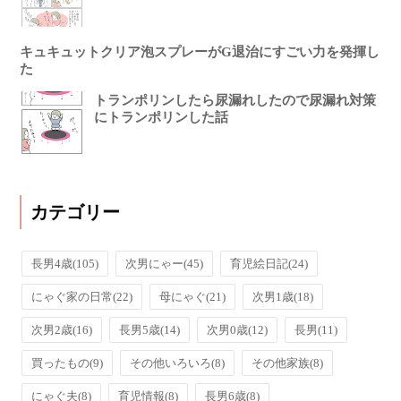
キュキュットクリア泡スプレーがG退治にすごい力を発揮し
た
トランポリンしたら尿漏れしたので尿漏れ対策
にトランポリンした話
カテゴリー
長男4歳
(105)
次男にゃー
(45)
育児絵日記
(24)
にゃぐ家の日常
(22)
母にゃぐ
(21)
次男1歳
(18)
次男2歳
(16)
長男5歳
(14)
次男0歳
(12)
長男
(11)
買ったもの
(9)
その他いろいろ
(8)
その他家族
(8)
にゃぐ夫
(8)
育児情報
(8)
長男6歳
(8)