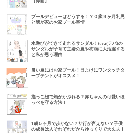
【漫画】
プールデビューはどうする！？０歳９ヶ月乳児
と我が家のお家プール事情
水遊びができて走れるサンダル！teva(テバ)の
サンダルが子育て主婦の夏や梅雨に大活躍する
と私が思う理由
暑い夏にはお家プール！日よけにワンタッチタ
ープテントがオススメ！
抱っこ紐で頬がかぶれる？赤ちゃんの可愛いほ
っぺを守る方法！
1歳５ヶ月で歩かない？サ行が言えない？子供
の成長は人それぞれだからゆっくりで大丈夫！