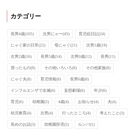
カテゴリー
長男4歳
(105)
次男にゃー
(45)
育児絵日記
(24)
にゃぐ家の日常
(22)
母にゃぐ
(21)
次男1歳
(18)
次男2歳
(16)
長男5歳
(14)
次男0歳
(12)
長男
(11)
買ったもの
(9)
その他いろいろ
(8)
その他家族
(8)
にゃぐ夫
(8)
育児情報
(8)
長男6歳
(8)
インフルエンザで全滅
(6)
妄想劇場
(6)
年少
(6)
育児
(6)
幼稚園
(5)
4歳
(4)
お知らせ
(4)
夫
(4)
幼児教育
(4)
次男
(4)
行ったところ
(4)
考えたこと
(3)
長めのお話
(3)
幼稚園拒否
(2)
ルンバ
(1)