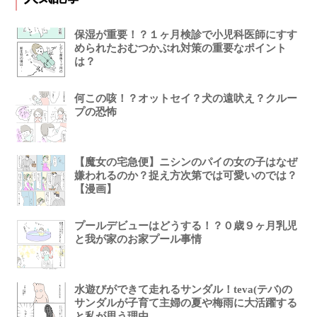
保湿が重要！？１ヶ月検診で小児科医師にすす
められたおむつかぶれ対策の重要なポイント
は？
何この咳！？オットセイ？犬の遠吠え？クルー
プの恐怖
【魔女の宅急便】ニシンのパイの女の子はなぜ
嫌われるのか？捉え方次第では可愛いのでは？
【漫画】
プールデビューはどうする！？０歳９ヶ月乳児
と我が家のお家プール事情
水遊びができて走れるサンダル！teva(テバ)の
サンダルが子育て主婦の夏や梅雨に大活躍する
と私が思う理由