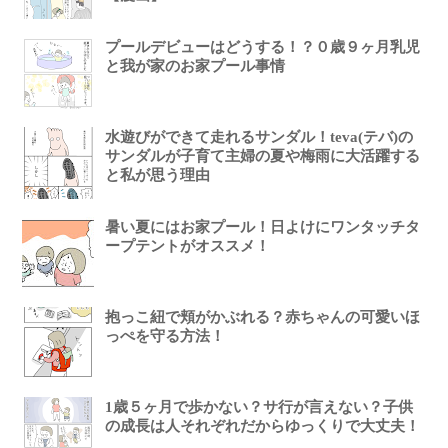
プールデビューはどうする！？０歳９ヶ月乳児
と我が家のお家プール事情
水遊びができて走れるサンダル！teva(テバ)の
サンダルが子育て主婦の夏や梅雨に大活躍する
と私が思う理由
暑い夏にはお家プール！日よけにワンタッチタ
ープテントがオススメ！
抱っこ紐で頬がかぶれる？赤ちゃんの可愛いほ
っぺを守る方法！
1歳５ヶ月で歩かない？サ行が言えない？子供
の成長は人それぞれだからゆっくりで大丈夫！