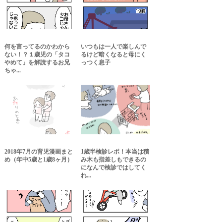
何を言ってるのかわから
いつもは一人で楽しんで
ない！？１歳児の「タコ
るけど暗くなると母にく
やめて」を解読するお兄
っつく息子
ちゃ...
2018年7月の育児漫画まと
1歳半検診レポ！本当は積
め（年中5歳と1歳8ヶ月）
み木も指差しもできるの
になんで検診ではしてく
れ...