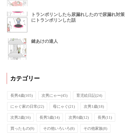
トランポリンしたら尿漏れしたので尿漏れ対策
にトランポリンした話
鍵あけの達人
カテゴリー
長男4歳
(105)
次男にゃー
(45)
育児絵日記
(24)
にゃぐ家の日常
(22)
母にゃぐ
(21)
次男1歳
(18)
次男2歳
(16)
長男5歳
(14)
次男0歳
(12)
長男
(11)
買ったもの
(9)
その他いろいろ
(8)
その他家族
(8)