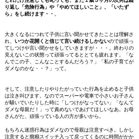
どれだけ注意しても叱っても、まだ１歳５ヶ月の次男は繰
り返し「危険行為」や「やめてほしいこと」、「いたず
ら」をし続けます・・
。
大きくなるにつれて子供に言い聞かせてきたことは理解さ
れ、
いつか花開くと信じて言い続けるしかない
ので頑張っ
てしつけや言い聞かせをしていきますが・・・。終わりの
見えないこの状態って頑張ってるととても疲れます。「な
んでこの子、こんなことするんだろう？」「私の子育てが
ダメなのかな・・？」って。
そして、注意したりやりたがっていた行為を止めると子供
は泣き叫びます。なのでスーパーや電車で小さいお子さん
が騒いでいたりした時に「しつけがなってない」「なんて
ダメな母親だ！」って責めないであげてほしいなあ。お母
さんがた、頑張っている人の方が多いから。
もちろん迷惑行為はダメなので母親は注意すべき。しかし
注意すると癇癪スイッチ入って戻ってくるのに時間がかか