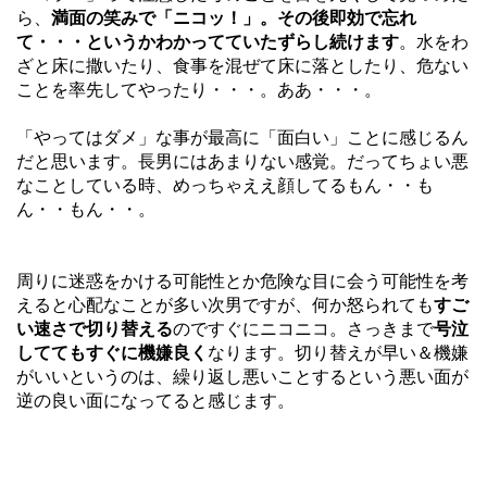
ら、
満面の笑みで「ニコッ！」。その後即効で忘れ
て・・・というかわかってていたずらし続けます
。水をわ
ざと床に撒いたり、食事を混ぜて床に落としたり、危ない
ことを率先してやったり・・・。ああ・・・。
「やってはダメ」な事が最高に「面白い」ことに感じるん
だと思います。長男にはあまりない感覚。だってちょい悪
なことしている時、めっちゃええ顔してるもん・・も
ん・・もん・・。
周りに迷惑をかける可能性とか危険な目に会う可能性を考
えると心配なことが多い次男ですが、何か怒られても
すご
い速さで切り替える
のですぐにニコニコ。さっきまで
号泣
しててもすぐに機嫌良く
なります。切り替えが早い＆機嫌
がいいというのは、繰り返し悪いことするという悪い面が
逆の良い面になってると感じます。