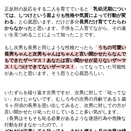
正反対の反応をする二人を育てていると「
乳幼児期につい
ては、しつけという面よりも性格や気質によって行動が変
わる
」と心底思います。だけど多分
長男だけ育ててたらわ
からなかった
と思います。子供を二人育てながら、その違
いを見つめることによって知ったことです。
もし次男も長男と同じような性格だったら「
うちの可愛い
長男ちゃんと次男ちゃんはちゃんと言い聞かせたらなんで
もできたザ〜マス！あなたは言い聞かせが足りないザ〜マ
ス！しつけできてないザーマス！
」ってなっていた可能性
があったと思います。そう思うと心底恐ろしい。
いたずらを繰り返す次男ですが、次男に対して「叱ってな
い」わけじゃないです。むしろ今の次男の月齢である１歳
５ヶ月頃の長男を思い出してみると、次男に対しての方が
言い聞かせたり叱ったりしていること多い気がします。
（長男はそもそも叱る必要があるような迷惑行為や危険な
行動を好まなかったので。）