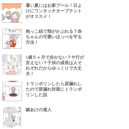
暑い夏にはお家プール！日よ
けにワンタッチタープテント
がオススメ！
抱っこ紐で頬がかぶれる？赤
ちゃんの可愛いほっぺを守る
方法！
1歳５ヶ月で歩かない？サ行が
言えない？子供の成長は人そ
れぞれだからゆっくりで大丈
夫！
トランポリンしたら尿漏れし
たので尿漏れ対策にトランポ
リンした話
鍵あけの達人