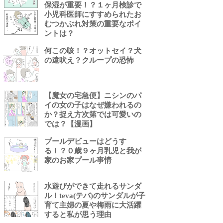
保湿が重要！？１ヶ月検診で
小児科医師にすすめられたお
むつかぶれ対策の重要なポイ
ントは？
何この咳！？オットセイ？犬
の遠吠え？クループの恐怖
【魔女の宅急便】ニシンのパ
イの女の子はなぜ嫌われるの
か？捉え方次第では可愛いの
では？【漫画】
プールデビューはどうす
る！？０歳９ヶ月乳児と我が
家のお家プール事情
水遊びができて走れるサンダ
ル！teva(テバ)のサンダルが子
育て主婦の夏や梅雨に大活躍
すると私が思う理由