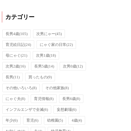
カテゴリー
長男4歳
(105)
次男にゃー
(45)
育児絵日記
(24)
にゃぐ家の日常
(22)
母にゃぐ
(21)
次男1歳
(18)
次男2歳
(16)
長男5歳
(14)
次男0歳
(12)
長男
(11)
買ったもの
(9)
その他いろいろ
(8)
その他家族
(8)
にゃぐ夫
(8)
育児情報
(8)
長男6歳
(8)
インフルエンザで全滅
(6)
妄想劇場
(6)
年少
(6)
育児
(6)
幼稚園
(5)
4歳
(4)