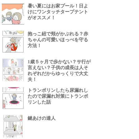
暑い夏にはお家プール！日よ
けにワンタッチタープテント
がオススメ！
抱っこ紐で頬がかぶれる？赤
ちゃんの可愛いほっぺを守る
方法！
1歳５ヶ月で歩かない？サ行が
言えない？子供の成長は人そ
れぞれだからゆっくりで大丈
夫！
トランポリンしたら尿漏れし
たので尿漏れ対策にトランポ
リンした話
鍵あけの達人