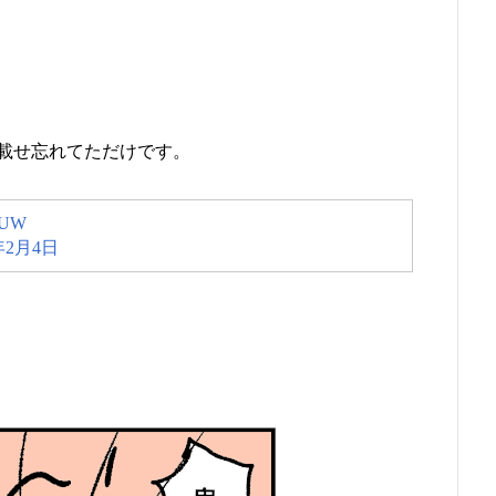
載せ忘れてただけです。
oiUW
年2月4日