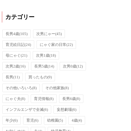
カテゴリー
長男4歳
(105)
次男にゃー
(45)
育児絵日記
(24)
にゃぐ家の日常
(22)
母にゃぐ
(21)
次男1歳
(18)
次男2歳
(16)
長男5歳
(14)
次男0歳
(12)
長男
(11)
買ったもの
(9)
その他いろいろ
(8)
その他家族
(8)
にゃぐ夫
(8)
育児情報
(8)
長男6歳
(8)
インフルエンザで全滅
(6)
妄想劇場
(6)
年少
(6)
育児
(6)
幼稚園
(5)
4歳
(4)