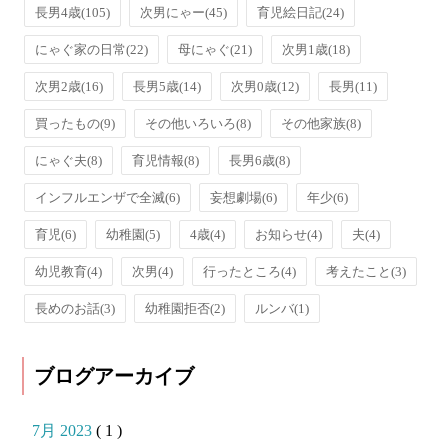
長男4歳
(105)
次男にゃー
(45)
育児絵日記
(24)
にゃぐ家の日常
(22)
母にゃぐ
(21)
次男1歳
(18)
次男2歳
(16)
長男5歳
(14)
次男0歳
(12)
長男
(11)
買ったもの
(9)
その他いろいろ
(8)
その他家族
(8)
にゃぐ夫
(8)
育児情報
(8)
長男6歳
(8)
インフルエンザで全滅
(6)
妄想劇場
(6)
年少
(6)
育児
(6)
幼稚園
(5)
4歳
(4)
お知らせ
(4)
夫
(4)
幼児教育
(4)
次男
(4)
行ったところ
(4)
考えたこと
(3)
長めのお話
(3)
幼稚園拒否
(2)
ルンバ
(1)
ブログアーカイブ
7月 2023
( 1 )