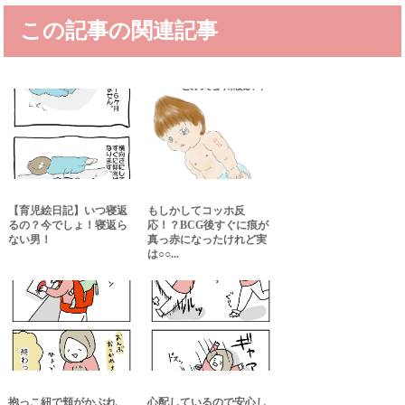
この記事の関連記事
【育児絵日記】いつ寝返
もしかしてコッホ反
るの？今でしょ！寝返ら
応！？BCG後すぐに痕が
ない男！
真っ赤になったけれど実
は○○...
抱っこ紐で頬がかぶれ
心配しているので安心し