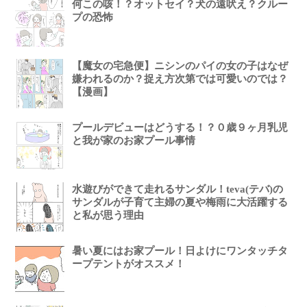
何この咳！？オットセイ？犬の遠吠え？クルー
プの恐怖
【魔女の宅急便】ニシンのパイの女の子はなぜ
嫌われるのか？捉え方次第では可愛いのでは？
【漫画】
プールデビューはどうする！？０歳９ヶ月乳児
と我が家のお家プール事情
水遊びができて走れるサンダル！teva(テバ)の
サンダルが子育て主婦の夏や梅雨に大活躍する
と私が思う理由
暑い夏にはお家プール！日よけにワンタッチタ
ープテントがオススメ！