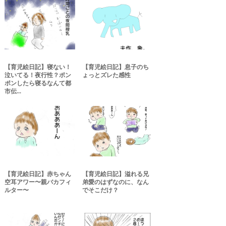
【育児絵日記】寝ない！
【育児絵日記】息子のち
泣いてる！夜行性？ポン
ょっとズレた感性
ポンしたら寝るなんて都
市伝...
【育児絵日記】赤ちゃん
【育児絵日記】溢れる兄
空耳アワー〜親バカフィ
弟愛のはずなのに、なん
ルター〜
でそこだけ？