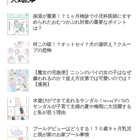
保湿が重要！？１ヶ月検診で小児科医師にすす
められたおむつかぶれ対策の重要なポイント
は？
何この咳！？オットセイ？犬の遠吠え？クルー
プの恐怖
【魔女の宅急便】ニシンのパイの女の子はなぜ
嫌われるのか？捉え方次第では可愛いのでは？
【漫画】
水遊びができて走れるサンダル！teva(テバ)の
サンダルが子育て主婦の夏や梅雨に大活躍する
と私が思う理由
プールデビューはどうする！？０歳９ヶ月乳児
と我が家のお家プール事情