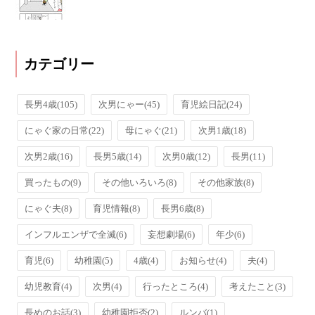
カテゴリー
長男4歳
(105)
次男にゃー
(45)
育児絵日記
(24)
にゃぐ家の日常
(22)
母にゃぐ
(21)
次男1歳
(18)
次男2歳
(16)
長男5歳
(14)
次男0歳
(12)
長男
(11)
買ったもの
(9)
その他いろいろ
(8)
その他家族
(8)
にゃぐ夫
(8)
育児情報
(8)
長男6歳
(8)
インフルエンザで全滅
(6)
妄想劇場
(6)
年少
(6)
育児
(6)
幼稚園
(5)
4歳
(4)
お知らせ
(4)
夫
(4)
幼児教育
(4)
次男
(4)
行ったところ
(4)
考えたこと
(3)
長めのお話
(3)
幼稚園拒否
(2)
ルンバ
(1)